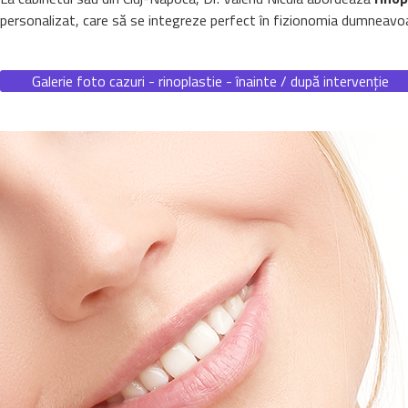
personalizat, care să se integreze perfect în fizionomia dumneavoast
Galerie foto cazuri - rinoplastie - înainte / după intervenție