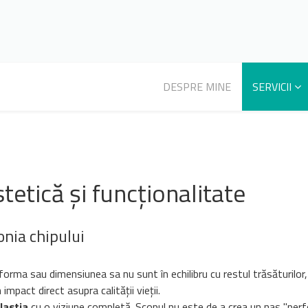
DESPRE MINE
SERVICII
stetică și funcționalitate
onia chipului
orma sau dimensiunea sa nu sunt în echilibru cu restul trăsăturilor,
impact direct asupra calității vieții.
lastia
cu o viziune completă. Scopul nu este de a crea un nas "perfe