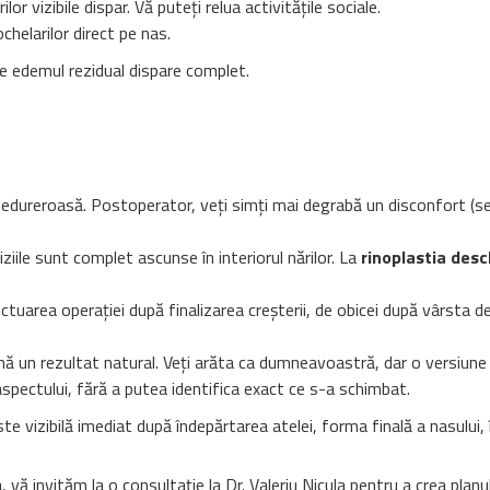
or vizibile dispar. Vă puteți relua activitățile sociale.
chelarilor direct pe nas.
e edemul rezidual dispare complet.
edureroasă. Postoperator, veți simți mai degrabă un disconfort (sen
ciziile sunt complet ascunse în interiorul nărilor. La
rinoplastia desc
area operației după finalizarea creșterii, de obicei după vârsta de 
ină un rezultat natural. Veți arăta ca dumneavoastră, dar o versiun
spectului, fără a putea identifica exact ce s-a schimbat.
 vizibilă imediat după îndepărtarea atelei, forma finală a nasului, în
, vă invităm la o consultație la Dr. Valeriu Nicula pentru a crea pl