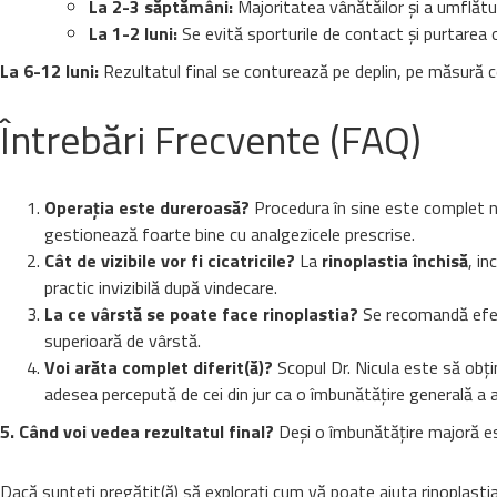
La 2-3 săptămâni:
Majoritatea vânătăilor și a umflăturil
La 1-2 luni:
Se evită sporturile de contact și purtarea o
La 6-12 luni:
Rezultatul final se conturează pe deplin, pe măsură c
Întrebări Frecvente (FAQ)
Operația este dureroasă?
Procedura în sine este complet n
gestionează foarte bine cu analgezicele prescrise.
Cât de vizibile vor fi cicatricile?
La
rinoplastia închisă
, in
practic invizibilă după vindecare.
La ce vârstă se poate face rinoplastia?
Se recomandă efectu
superioară de vârstă.
Voi arăta complet diferit(ă)?
Scopul Dr. Nicula este să obț
adesea percepută de cei din jur ca o îmbunătățire generală a a
5. Când voi vedea rezultatul final?
Deși o îmbunătățire majoră este
Dacă sunteți pregătit(ă) să explorați cum vă poate ajuta rinoplastia