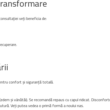
 transformare
onsultației veți beneficia de:
.
recuperare.
rii
ntru confort și siguranță totală.
edem și vânătăi). Se recomandă repaus cu capul ridicat. Disconfort
sutură. Veți putea vedea o primă formă a noului nas.