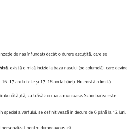
zație de nas înfundat) decât o durere ascuțită, care se
hisă
, există o mică incizie la baza nasului (pe columelă), care devine
16-17 ani la fete și 17-18 ani la băieți. Nu există o limită
e îmbunătățită, cu trăsături mai armonioase. Schimbarea este
 special a vârfului, se definitivează în decurs de 6 până la 12 luni.
anul personalizat pentru dumneavoastră.