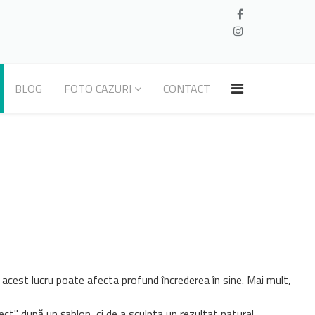
BLOG
FOTO CAZURI
CONTACT
 acest lucru poate afecta profund încrederea în sine. Mai mult,
ct" după un șablon, ci de a sculpta un rezultat natural,