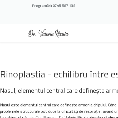
Programări:
0745 587 138
Rinoplastia - echilibru între e
Nasul, elementul central care definește arm
Nasul este elementul central care definește armonia chipului. Când f
problemele structurale pot duce la dificultăți de respirație, având un 
La cabinetul său din Cluj-Napoca, Dr. Valeriu Nicula abordează
rinop