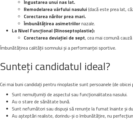
Îngustarea unui nas lat.
Remodelarea vârfului nasului
(dacă este prea lat, căz
Corectarea nărilor prea mari.
Îmbunătățirea asimetriilor
nazale.
La Nivel Funcțional (Rinoseptoplastie):
Corectarea deviației de sept
, cea mai comună cauză a 
Îmbunătățirea calității somnului și a performanței sportive.
Sunteți candidatul ideal?
Cei mai buni candidați pentru rinoplastie sunt persoanele (de obicei
Sunt nemulțumiți de aspectul sau funcționalitatea nasului.
Au o stare de sănătate bună.
Sunt nefumători sau dispuși să renunțe la fumat înainte și du
Au așteptări realiste, dorindu-și o îmbunătățire, nu perfecțiu