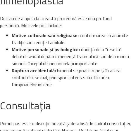
himenoplastia
Decizia de a apela la această procedură este una profund
personală. Motivele pot include:
Motive culturale sau religioase:
conformarea cu anumite
tradiții sau cerințe familiale.
Motive personale și psihologice:
dorința de a "reseta"
debutul sexual după o experiență traumatică sau de a marca
simbolic începutul unei noi relații importante.
Ruptura accidentală:
himenul se poate rupe și în afara
contactului sexual, prin sport intens sau utilizarea
tampoanelor interne.
Consultația
Primul pas este o discuție privată și deschisă. În cadrul consultației,
care are loc în cabinetul din Cluj-Napoca, Dr. Valeriu Nicula va: