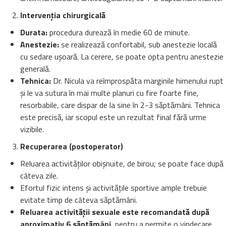
Intervenția chirurgicală
Durata:
procedura durează în medie 60 de minute.
Anestezie:
se realizează confortabil, sub anestezie locală
cu sedare ușoară. La cerere, se poate opta pentru anestezie
generală.
Tehnica:
Dr. Nicula va reîmprospăta marginile himenului rupt
și le va sutura în mai multe planuri cu fire foarte fine,
resorbabile, care dispar de la sine în 2-3 săptămâni. Tehnica
este precisă, iar scopul este un rezultat final fără urme
vizibile.
Recuperarea (postoperator)
Reluarea activităților obișnuite, de birou, se poate face după
câteva zile.
Efortul fizic intens și activitățile sportive ample trebuie
evitate timp de câteva săptămâni.
Reluarea activității sexuale este recomandată după
aproximativ 6 săptămâni
, pentru a permite o vindecare