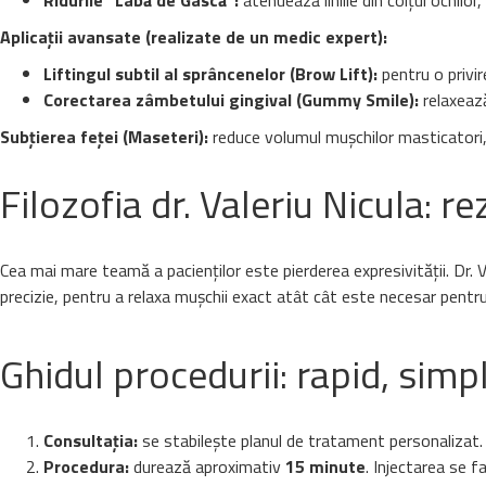
Ridurile "Labă de Gâscă":
atenuează liniile din colțul ochilor
Aplicații avansate (realizate de un medic expert):
Liftingul subtil al sprâncenelor (Brow Lift):
pentru o privir
Corectarea zâmbetului gingival (Gummy Smile):
relaxează
Subțierea feței (Maseteri):
reduce volumul mușchilor masticatori, 
Filozofia dr. Valeriu Nicula: r
Cea mai mare teamă a pacienților este pierderea expresivității. Dr. 
precizie, pentru a relaxa mușchii exact atât cât este necesar pentru 
Ghidul procedurii: rapid, simp
Consultația:
se stabilește planul de tratament personalizat.
Procedura:
durează aproximativ
15 minute
. Injectarea se f