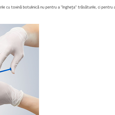
rile cu toxină botulinică nu pentru a "îngheța" trăsăturile, ci pentru a