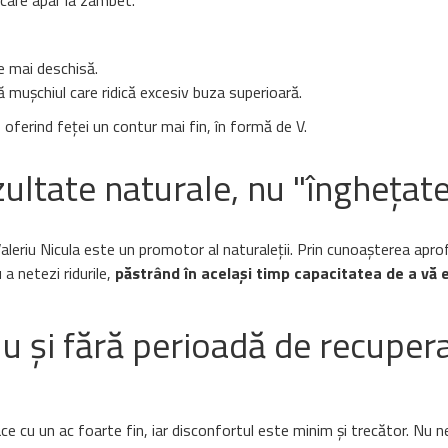
, care apar la zâmbet.
e mai deschisă.
 mușchiul care ridică excesiv buza superioară.
oferind feței un contur mai fin, în formă de V.
ezultate naturale, nu "înghețat
Valeriu Nicula este un promotor al naturaleții. Prin cunoașterea apr
a netezi ridurile,
păstrând în același timp capacitatea de a vă 
lu și fără perioadă de recuper
ace cu un ac foarte fin, iar disconfortul este minim și trecător. Nu 