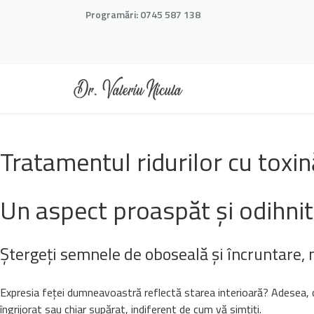
Programări:
0745 587 138
Tratamentul ridurilor cu toxin
Un aspect proaspăt și odihnit
Ștergeți semnele de oboseală și încruntare, n
Expresia feței dumneavoastră reflectă starea interioară? Adesea, c
îngrijorat sau chiar supărat, indiferent de cum vă simțiți.