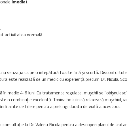
sionale
imediat
.
.
tat activitatea normală.
riu senzația ca pe o înțepătură foarte fină și scurtă. Disconfortul 
ra este realizată de un medic cu experiență precum Dr. Nicula. Scopu
 în medie 4-6 luni. Cu tratamente regulate, mușchii se "obișnuiesc" s
te o combinație excelentă. Toxina botulinică relaxează mușchiul, iar ac
 înainte de fillere pentru a prelungi durata de viață a acestora.
 o consultație la Dr. Valeriu Nicula pentru a descoperi planul de trat