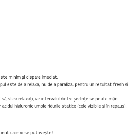
este minim și dispare imediat.
l este de a relaxa, nu de a paraliza, pentru un rezultat fresh și
ă stea relaxați, iar intervalul dintre ședințe se poate mări.
idul hialuronic umple ridurile statice (cele vizibile și în repaus).
ament care vi se potrivește!