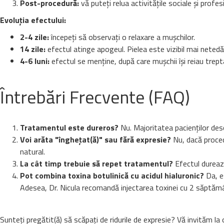
Post-procedură:
vă puteți relua activitățile sociale și profe
Evoluția efectului:
2-4 zile:
începeți să observați o relaxare a mușchilor.
14 zile:
efectul atinge apogeul. Pielea este vizibil mai netedă
4-6 luni:
efectul se menține, după care mușchii își reiau trep
Întrebări Frecvente (FAQ)
Tratamentul este dureros?
Nu. Majoritatea pacienților desc
Voi arăta "înghețat(ă)" sau fără expresie?
Nu, dacă procedu
natural.
La cât timp trebuie să repet tratamentul?
Efectul durează
Pot combina toxina botulinică cu acidul hialuronic?
Da, es
Adesea, Dr. Nicula recomandă injectarea toxinei cu 2 săptămâni
Sunteți pregătit(ă) să scăpați de ridurile de expresie? Vă invităm la