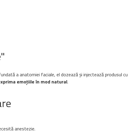
e"
ofundată a anatomiei faciale, el dozează și injectează produsul cu
exprima emoțiile în mod natural
.
are
necesită anestezie.