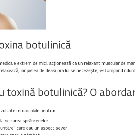
oxina botulinică
e medicale extrem de mici, acționează ca un relaxant muscular de ma
 relaxează, iar pielea de deasupra lui se netezește, estompând riduril
u toxină botulinică? O aborda
ezultate remarcabile pentru:
la ridicarea sprâncenelor.
ncruntare" care dau un aspect sever.