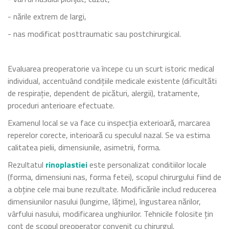
- nările extrem de largi,
- nas modificat posttraumatic sau postchirurgical.
Evaluarea preoperatorie va începe cu un scurt istoric medical
individual, accentuând condițiile medicale existente (dificultăti
de respirație, dependent de picături, alergii), tratamente,
proceduri anterioare efectuate.
Examenul local se va face cu inspecția exterioară, marcarea
reperelor corecte, interioară cu speculul nazal. Se va estima
calitatea pielii, dimensiunile, asimetrii, forma.
Rezultatul
rinoplastiei
este personalizat conditiilor locale
(forma, dimensiuni nas, forma fetei), scopul chirurgului fiind de
a obține cele mai bune rezultate. Modificările includ reducerea
dimensiunilor nasului (lungime, lățime), îngustarea nărilor,
vârfului nasului, modificarea unghiurilor. Tehnicile folosite țin
cont de scopul preoperator convenit cu chirurgul.