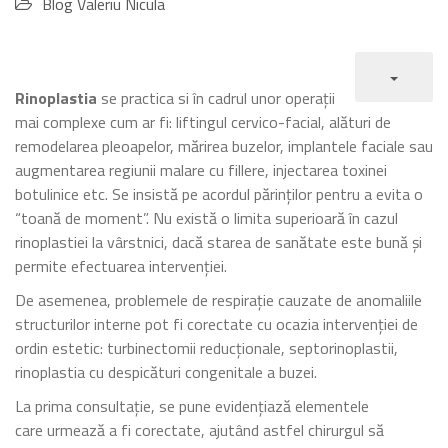
Blog Valeriu Nicula
Rinoplastia
se practica si în cadrul unor operații
mai complexe cum ar fi: liftingul cervico-facial, alături de
remodelarea pleoapelor, mărirea buzelor, implantele faciale sau
augmentarea regiunii malare cu fillere, injectarea toxinei
botulinice etc. Se insistă pe acordul părinților pentru a evita o
“toană de moment”. Nu există o limita superioară în cazul
rinoplastiei la vârstnici, dacă starea de sanătate este bună și
permite efectuarea intervenției.
De asemenea, problemele de respirație cauzate de anomaliile
structurilor interne pot fi corectate cu ocazia intervenției de
ordin estetic: turbinectomii reducționale, septorinoplastii,
rinoplastia cu despicături congenitale a buzei.
La prima consultație, se pune evidențiază elementele
care urmează a fi corectate, ajutând astfel chirurgul să