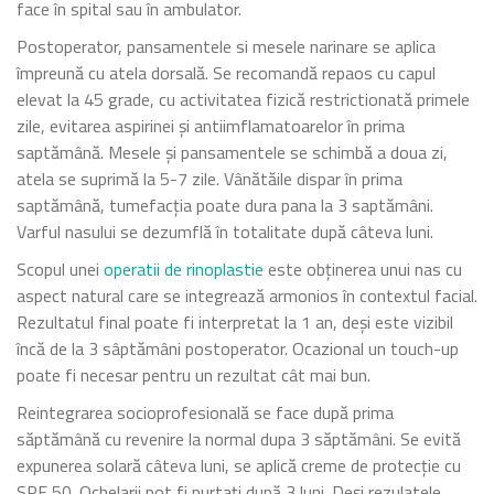
face în spital sau în ambulator.
Postoperator, pansamentele si mesele narinare se aplica
împreună cu atela dorsală. Se recomandă repaos cu capul
elevat la 45 grade, cu activitatea fizică restrictionată primele
zile, evitarea aspirinei și antiimflamatoarelor în prima
saptămână. Mesele și pansamentele se schimbă a doua zi,
atela se suprimă la 5-7 zile. Vânătăile dispar în prima
saptămână, tumefacția poate dura pana la 3 saptămâni.
Varful nasului se dezumflă în totalitate după câteva luni.
Scopul unei
operatii de rinoplastie
este obținerea unui nas cu
aspect natural care se integrează armonios în contextul facial.
Rezultatul final poate fi interpretat la 1 an, deși este vizibil
încă de la 3 sâptămâni postoperator. Ocazional un touch-up
poate fi necesar pentru un rezultat cât mai bun.
Reintegrarea socioprofesională se face după prima
săptămână cu revenire la normal dupa 3 săptămâni. Se evită
expunerea solară câteva luni, se aplică creme de protecție cu
SPF 50. Ochelarii pot fi purtați după 3 luni. Deși rezulatele