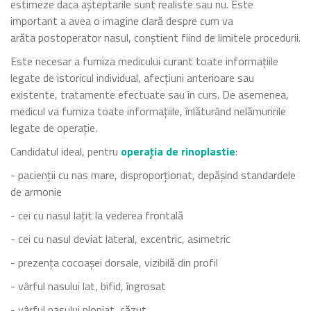
estimeze daca așteptarile sunt realiste sau nu. Este
important a avea o imagine clară despre cum va
arăta postoperator nasul, conștient fiind de limitele procedurii.
Este necesar a furniza medicului curant toate informațiile
legate de istoricul individual, afecțiuni anterioare sau
existente, tratamente efectuate sau în curs. De asemenea,
medicul va furniza toate informațiile, înlăturând nelămuririle
legate de operație.
Candidatul ideal, pentru
operația de rinoplastie
:
- pacienții cu nas mare, disproporționat, depășind standardele
de armonie
- cei cu nasul lațit la vederea frontală
- cei cu nasul deviat lateral, excentric, asimetric
- prezența cocoașei dorsale, vizibilă din profil
- vârful nasului lat, bifid, îngrosat
- vârful nasului plonjat, căzut,