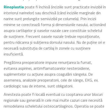
Rinoplastia
poate fi închisă (inciziile sunt practicate invizibil în
interiorul narinelor) sau deschisă (când inciziile marginale din
narine sunt prelungite semivizibil pe columela). Prin incizii
minime se corectează forma și dimensiunile nasului, actionând
asupra cartilajelor și oaselor nazale care constituie scheletul
de susținere. Frecvent oasele nazale trebuie repoziționate,
pentru ridicarea și subțierea dorsului nasului. Nu de puține ori e
necesară substituția de cartilaj în zonele cu susținere
insuficientă.
Pregătirea preoperatorie impune renunțarea la fumat,
evitarea aspirinei, antimflamatoarelor nesteroidiene,
suplimentelor cu acțiune asupra coagulării sângelui. De
asemenea, analizele preoperatorii, cele de sânge, EKG, ex.
cardiologic sau de interne, sunt obligatorii.
Anestezia poate fi locală eventual cu cooptarea unor blocuri
regionale sau generală în cele mai multe cazuri care necesită
remodelarea scheletului osteocartilaginos. Operatia se poate