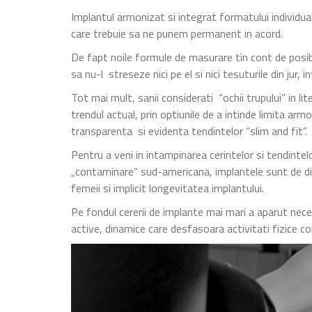
Implantul armonizat si integrat formatului individual
care trebuie sa ne punem permanent in acord.
De fapt noile formule de masurare tin cont de posibil
sa nu-l streseze nici pe el si nici tesuturile din jur, 
Tot mai mult, sanii considerati “ochii trupului” in li
trendul actual, prin optiunile de a intinde limita arm
transparenta si evidenta tendintelor “slim and fit”.
Pentru a veni in intampinarea cerintelor si tendinte
„contaminare” sud-americana, implantele sunt de di
femeii si implicit longevitatea implantului.
Pe fondul cererii de implante mai mari a aparut neces
active, dinamice care desfasoara activitati fizice c