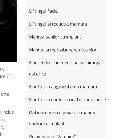
Liftingul facial
Liftingul si reductia mamara
Marirea sanilor cu implant
Marirea si repozitionarea buzelor
Noi tendinte in medicina si chirurgia
 si
estetica
ice CE
Noutati in augmentarea mamara
grame,
Noutati in corectia cicatricilor acneice
 inclus
Optiuni noi in ce priveste marirea
uri
sanilor cu implant
ce,
t
Rejuvenarea "Vampire"