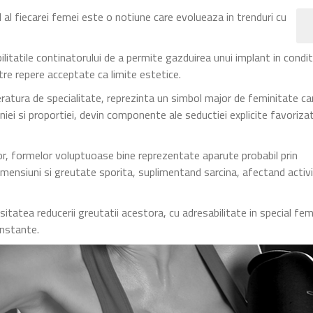
 al fiecarei femei este o notiune care evolueaza in trenduri cu
itatile continatorului de a permite gazduirea unui implant in conditi
intre repere acceptate ca limite estetice.
teratura de specialitate, reprezinta un simbol major de feminitate ca
oniei si proportiei, devin componente ale seductiei explicite favoriza
lor, formelor voluptuoase bine reprezentate aparute probabil prin
mensiuni si greutate sporita, suplimentand sarcina, afectand activ
itatea reducerii greutatii acestora, cu adresabilitate in special fem
onstante.