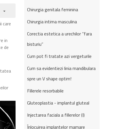
Chirurgia genitala feminina
Chirurgia intima masculina
i care
Corectia estetica a urechilor “fara
re in
bisturiu”
te de
Cum pot fi tratate azi vergeturile
Cum sa evidentiezi linia mandibulara
itatea
spre un V shape optim!
eilor
Fillerele resorbabile
Gluteoplastia - implantul gluteal
Injectarea faciala a fillerelor (I)
Înlocuirea implantelor mamare