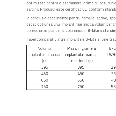
optimizate pentru o asemanare intima cu tesuturile
sarcinii. Produsul este certificat CE, conform stan
In concluzie daca inainte pentru femeile active, spo
decat optiunea unui implant mai mic ca volum pentru
doresc un implant mai voluminous,
B-Lite este sin
Tabel comparativ intre implantele B-Lite si cele trad
Volumul
Masa in grame a
B-L
implantului mamar
implantului mamar
LWBI
(cc)
traditional (g)
395
395
29
450
450
33
650
650
48
750
750
56