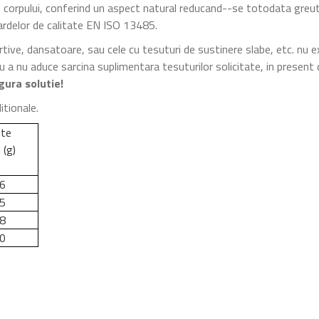
 corpului, conferind un aspect natural reducand--se totodata greu
dardelor de calitate EN ISO 13485.
rtive, dansatoare, sau cele cu tesuturi de sustinere slabe, etc. nu e
 a nu aduce sarcina suplimentara tesuturilor solicitate, in present
gura solutie!
itionale.
ite
 (g)
6
5
8
0