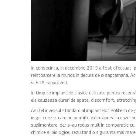
In consecinta, in decembrie 2013 a fost efectuat p
reintoarcere la munca in decurs de o saptamana. Ac
si FDA -approved.
In timp ce implantele clasice utilizate pentru reco
ele cauzeaza dureri de spate, discomfort, stretchingul
Astfel invelisul standard al implantelor Politech de
in gel coeziv, care nu permite extruziunea in cazul 
suplimentare, dar s-au redus mult in comparatie cu 
chimice si biologice, rezultand o siguranta mai mare i