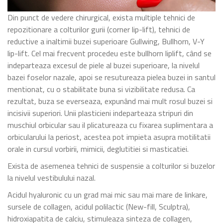
Din punct de vedere chirurgical, exista multiple tehnici de
repozitionare a colturilor gurii (corner lip-lift), tehnici de
reductive a inaltimii buzei superioare Gullwing, Bullhorn, V-Y
lip-lift. Cel mai frecvent procedeu este bullhorn liplift, când se
indeparteaza excesul de piele al buzei superioare, la nivelul
bazei foselor nazale, apoi se resutureaza pielea buzei in santul
mentionat, cu o stabilitate buna si vizibilitate redusa. Ca
rezultat, buza se everseaza, expunând mai mult rosul buzei si
incisivii superiori. Unii plasticieni indeparteaza stripuri din
muschiul orbicular sau il plicatureaza cu fixarea suplimentara a
orbicularului la periost, acestea pot impieta asupra motilitatii
orale in cursul vorbirii, mimicii, deglutitiei si masticatiei.
Exista de asemenea tehnici de suspensie a colturilor si buzelor
la nivelul vestibulului nazal.
Acidul hyaluronic cu un grad mai mic sau mai mare de linkare,
sursele de collagen, acidul polilactic (New-fill, Sculptra),
hidroxiapatita de calciu, stimuleaza sinteza de collagen,