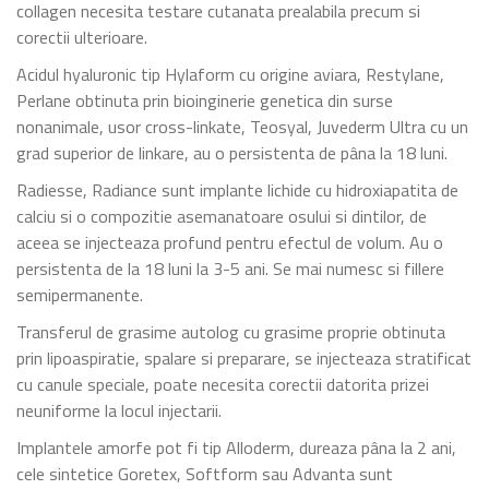
collagen necesita testare cutanata prealabila precum si
corectii ulterioare.
Acidul hyaluronic tip Hylaform cu origine aviara, Restylane,
Perlane obtinuta prin bioinginerie genetica din surse
nonanimale, usor cross-linkate, Teosyal, Juvederm Ultra cu un
grad superior de linkare, au o persistenta de pâna la 18 luni.
Radiesse, Radiance sunt implante lichide cu hidroxiapatita de
calciu si o compozitie asemanatoare osului si dintilor, de
aceea se injecteaza profund pentru efectul de volum. Au o
persistenta de la 18 luni la 3-5 ani. Se mai numesc si fillere
semipermanente.
Transferul de grasime autolog cu grasime proprie obtinuta
prin lipoaspiratie, spalare si preparare, se injecteaza stratificat
cu canule speciale, poate necesita corectii datorita prizei
neuniforme la locul injectarii.
Implantele amorfe pot fi tip Alloderm, dureaza pâna la 2 ani,
cele sintetice Goretex, Softform sau Advanta sunt